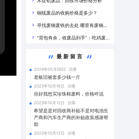
道分析」 陕西车辆废铁价是什么
木纹铝废品：回收市场价格分析
铜线废品的收购价格是多少？
寻找废钢废铁的去处 哪里有废钢废
铁
“背包有余，收废品到手”：吃鸡废
品回收价格查询与分析
最新留言
2024年05月08日
访客
老板旧被套多少钱一斤
2023年10月16日
访客
。
你好我想买珍珠棉废料，价格咋说
2023年10月12日
访客
希望是是对回收商补贴不是对电池生
产商和汽车生产商的补贴政策感谢帮
助
2023年10月12日
访客