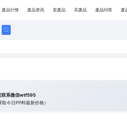
废品行情
废品资讯
卖废品
买废品
废品问答
废
联系微信wtf595
获取今日
PP料最新价格）