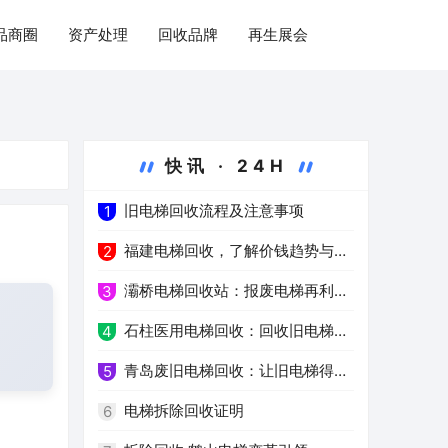
品商圈
资产处理
回收品牌
再生展会
快讯 · 24H
旧电梯回收流程及注意事项
1
福建电梯回收，了解价钱趋势与注
2
意事项
灞桥电梯回收站：报废电梯再利用
3
的环保之路
石柱医用电梯回收：回收旧电梯，
4
推进绿色医疗
青岛废旧电梯回收：让旧电梯得到
5
高效再利用
电梯拆除回收证明
6