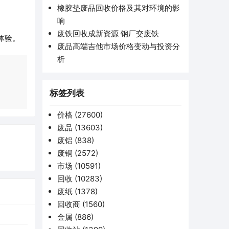
橡胶垫废品回收价格及其对环境的影
响
废铁回收成新资源 钢厂交废铁
体验。
废品高端吉他市场价格变动与投资分
析
标签列表
价格
(27600)
废品
(13603)
废铝
(838)
废铜
(2572)
市场
(10591)
回收
(10283)
废纸
(1378)
回收商
(1560)
金属
(886)