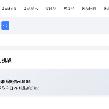
废品行情
废品资讯
卖废品
买废品
废品问答
废
与挑战
联系微信wtf595
获取今日
PP料最新价格）