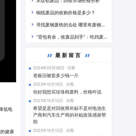
道分析」 陕西车辆废铁价是什么
木纹铝废品：回收市场价格分析
铜线废品的收购价格是多少？
寻找废钢废铁的去处 哪里有废钢废
铁
“背包有余，收废品到手”：吃鸡废
品回收价格查询与分析
最新留言
2024年05月08日
访客
老板旧被套多少钱一斤
2023年10月16日
访客
你好我想买珍珠棉废料，价格咋说
2023年10月12日
访客
希望是是对回收商补贴不是对电池生
降低电
产商和汽车生产商的补贴政策感谢帮
助
2023年10月12日
访客
链的健康