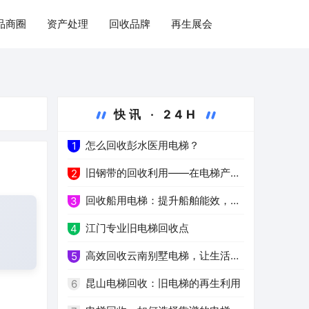
品商圈
资产处理
回收品牌
再生展会
快讯 · 24H
怎么回收彭水医用电梯？
1
旧钢带的回收利用——在电梯产业
2
中的重要作用
回收船用电梯：提升船舶能效，减
3
少能源消耗
江门专业旧电梯回收点
4
高效回收云南别墅电梯，让生活更
5
环保
昆山电梯回收：旧电梯的再生利用
6