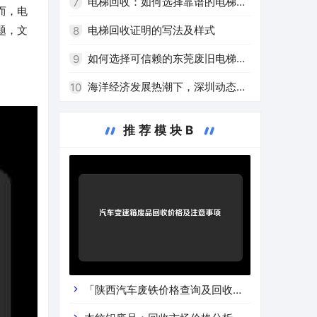
电梯回收：如何选择靠谱的电梯回
7
而，电
收公司
电梯回收证明的写法及样式
题，文
8
如何选择可信赖的东莞废旧电梯回
9
收厂家？
海洋经济发展热潮下，深圳动态回
10
收船用电梯受关注
推荐模块B
「陕西汽车废铁价格查询及回收渠