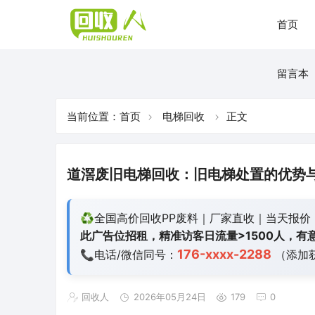
首页
留言本
当前位置：
首页
电梯回收
正文
道滘废旧电梯回收：旧电梯处置的优势
♻️全国高价回收PP废料｜厂家直收｜当天报价
此广告位招租，精准访客日流量>1500人，有意
176-xxxx-2288
📞电话/微信同号：
（添加
回收人
2026年05月24日
179
0