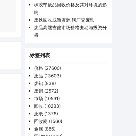
橡胶垫废品回收价格及其对环境的影
响
废铁回收成新资源 钢厂交废铁
废品高端吉他市场价格变动与投资分
析
标签列表
价格
(27600)
废品
(13603)
废铝
(838)
废铜
(2572)
市场
(10591)
回收
(10283)
废纸
(1378)
回收商
(1560)
金属
(886)