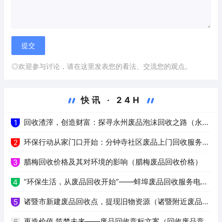
◎欢迎参与讨论，请在这里发表您的看法、交流您的观点。
快讯 · 24H
回收渣滓，创造财富：探寻永州废品泡沫回收之路（永州
1
废品泡沫回收）
环保行动从家门口开始：分钟寺社区废品上门回收服务
2
（分钟寺附近上门回收废品）
腊梅回收价格及其对环境的影响（腊梅废品回收价格）
3
“环保生活，从废品回收开始”——蚌埠废品回收服务电话
4
汇总（蚌埠废品回收电话号码）
诸暨市新建废品回收点，提现旧物资源（诸暨附近废品回
5
收）
再造价值 筑梦未来——废品回收竞标文案（回收废品竞
6