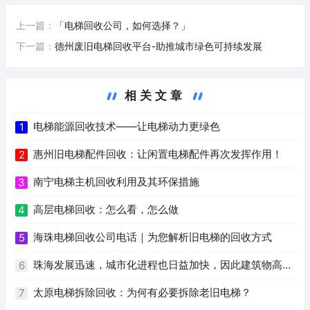
上一篇：
「电梯回收公司，如何选择？」
下一篇：
德州废旧电梯回收平台-助推城市绿色可持续发展
相关文章
电梯能源回收技术——让电梯动力更绿色
1
惠州旧电梯配件回收：让闲置电梯配件再次发挥作用！
2
南宁电梯主机回收利用及其环保措施
3
高层电梯回收：怎么看，怎么做
4
海珠电梯回收公司电话｜为您解析旧电梯的回收方式
5
珠海发展迅速，城市化进程也日益加快，因此建筑物高度
6
逐年增加，电梯也成为安全、便利、快捷的必需品。旧电梯
太原电梯拆除回收：为何有必要拆除老旧电梯？
7