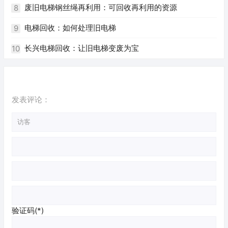
的淘汰换新已经成为不可避免的趋势。随着环保意识的逐渐
废旧电梯钢丝绳再利用：可回收再利用的资源
8
加强，二手电梯回收也逐渐受到人们的关注。作为一个网站
电梯回收：如何处理旧电梯
9
编辑员，我根据您提供的关键词，为您撰写一篇关于珠海二
长兴电梯回收：让旧电梯变废为宝
10
手电梯回收的文章。
发表评论：
验证码(*)