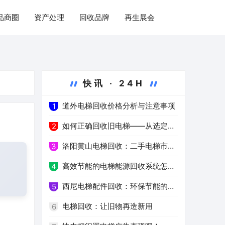
品商圈
资产处理
回收品牌
再生展会
快讯 · 24H
道外电梯回收价格分析与注意事项
1
如何正确回收旧电梯——从选定服
2
务公司到环保处理
洛阳黄山电梯回收：二手电梯市场
3
的新热点
高效节能的电梯能源回收系统怎么
4
样？
西尼电梯配件回收：环保节能的新
5
选择
电梯回收：让旧物再造新用
6