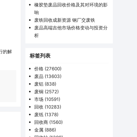
橡胶垫废品回收价格及其对环境的影
响
废铁回收成新资源 钢厂交废铁
废品高端吉他市场价格变动与投资分
析
行的解
标签列表
价格
(27600)
废品
(13603)
废铝
(838)
废铜
(2572)
市场
(10591)
回收
(10283)
废纸
(1378)
回收商
(1560)
金属
(886)