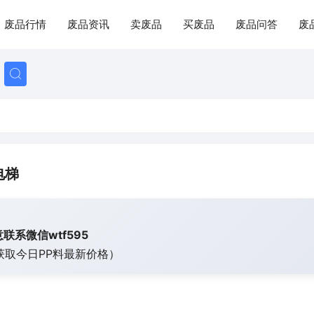
废品行情
废品资讯
卖废品
买废品
废品问答
废
电梯
联系微信wtf595
获取今日
PP料最新价格）