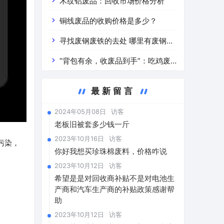
道分析」 陕西车辆废铁价是什么
木纹铝废品：回收市场价格分析
铜线废品的收购价格是多少？
寻找废钢废铁的去处 哪里有废钢废
铁
“背包有余，收废品到手”：吃鸡废
品回收价格查询与分析
最新留言
2024年05月08日
访客
老板旧被套多少钱一斤
2023年10月16日
访客
污染，
你好我想买珍珠棉废料，价格咋说
2023年10月12日
访客
希望是是对回收商补贴不是对电池生
产商和汽车生产商的补贴政策感谢帮
助
2023年10月12日
访客