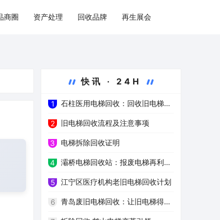
品商圈
资产处理
回收品牌
再生展会
快讯 · 24H
石柱医用电梯回收：回收旧电梯，
1
推进绿色医疗
旧电梯回收流程及注意事项
2
电梯拆除回收证明
3
灞桥电梯回收站：报废电梯再利用
4
的环保之路
江宁区医疗机构老旧电梯回收计划
5
青岛废旧电梯回收：让旧电梯得到
6