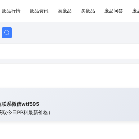
废品行情
废品资讯
卖废品
买废品
废品问答
废
联系微信wtf595
获取今日
PP料最新价格）