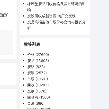
橡胶垫废品回收价格及其对环境的影
响
提醒广
废铁回收成新资源 钢厂交废铁
废品高端吉他市场价格变动与投资分
析
标签列表
价格
(27600)
废品
(13603)
废铝
(838)
废铜
(2572)
市场
(10591)
回收
(10283)
废纸
(1378)
回收商
(1560)
金属
(886)