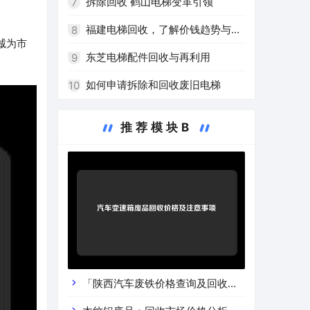
高效再利用
拆除回收 鹤山电梯变革引领
7
福建电梯回收，了解价钱趋势与注
8
诚为市
意事项
东芝电梯配件回收与再利用
9
如何申请拆除和回收废旧电梯
10
推荐模块B
「陕西汽车废铁价格查询及回收渠