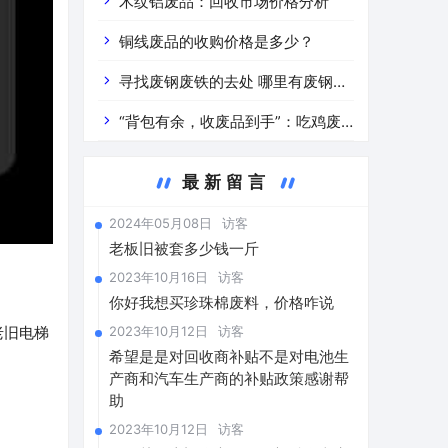
道分析」 陕西车辆废铁价是什么
木纹铝废品：回收市场价格分析
铜线废品的收购价格是多少？
寻找废钢废铁的去处 哪里有废钢废
铁
“背包有余，收废品到手”：吃鸡废
品回收价格查询与分析
最新留言
2024年05月08日
访客
老板旧被套多少钱一斤
2023年10月16日
访客
你好我想买珍珠棉废料，价格咋说
2023年10月12日
访客
老旧电梯
希望是是对回收商补贴不是对电池生
产商和汽车生产商的补贴政策感谢帮
助
。
2023年10月12日
访客