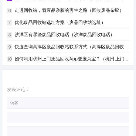
州废品回收电话号码）
走进回收站，看废品杂胶的再生之路（回收废品杂胶）
6
优化废品回收站选址方案（废品回收站选址）
7
沙洋区有哪些废品回收电话（沙洋废品回收电话）
8
快速查询高淳区废品回收站联系方式（高淳区废品回收站
9
电话）
如何利用杭州上门废品回收App变废为宝？（杭州 上门回
10
收废品app）
发表评论：