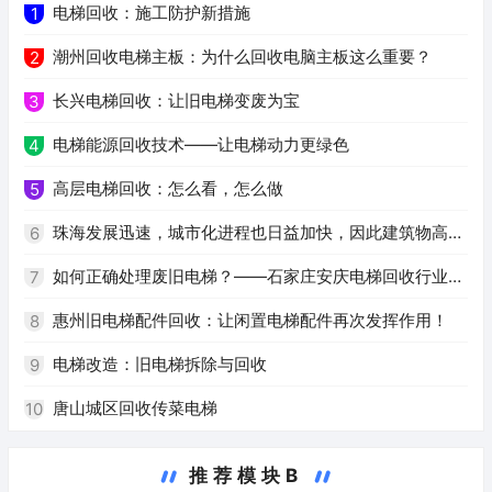
电梯回收：施工防护新措施
1
潮州回收电梯主板：为什么回收电脑主板这么重要？
2
长兴电梯回收：让旧电梯变废为宝
3
电梯能源回收技术——让电梯动力更绿色
4
高层电梯回收：怎么看，怎么做
5
珠海发展迅速，城市化进程也日益加快，因此建筑物高度
6
逐年增加，电梯也成为安全、便利、快捷的必需品。旧电梯
如何正确处理废旧电梯？——石家庄安庆电梯回收行业解
7
的淘汰换新已经成为不可避免的趋势。随着环保意识的逐渐
析
惠州旧电梯配件回收：让闲置电梯配件再次发挥作用！
8
加强，二手电梯回收也逐渐受到人们的关注。作为一个网站
电梯改造：旧电梯拆除与回收
9
编辑员，我根据您提供的关键词，为您撰写一篇关于珠海二
唐山城区回收传菜电梯
10
手电梯回收的文章。
推荐模块B