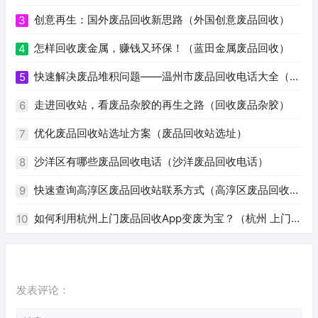
创意再生：国外废品回收新思路（外国创意废品回收）
3
怎样回收废金属，赚钱又环保！（蓝田金属废品回收）
4
快速解决废品堆积问题——温州市废品回收电话大全（温
5
州废品回收电话号码）
走进回收站，看废品杂胶的再生之路（回收废品杂胶）
6
优化废品回收站选址方案（废品回收站选址）
7
沙洋区有哪些废品回收电话（沙洋废品回收电话）
8
快速查询高淳区废品回收站联系方式（高淳区废品回收站
9
电话）
如何利用杭州上门废品回收App变废为宝？（杭州 上门回
10
收废品app）
发表评论：