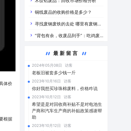
道分析」 陕西车辆废铁价是什么
木纹铝废品：回收市场价格分析
铜线废品的收购价格是多少？
寻找废钢废铁的去处 哪里有废钢废
铁
“背包有余，收废品到手”：吃鸡废
品回收价格查询与分析
最新留言
2024年05月08日
访客
老板旧被套多少钱一斤
2023年10月16日
访客
具体价
你好我想买珍珠棉废料，价格咋说
2023年10月12日
访客
希望是是对回收商补贴不是对电池生
产商和汽车生产商的补贴政策感谢帮
助
要根据
2023年10月12日
访客