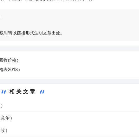
l
载时请以链接形式注明文章出处。
回收价格）
表2018）
相关文章
收）
收竞争）
回收）