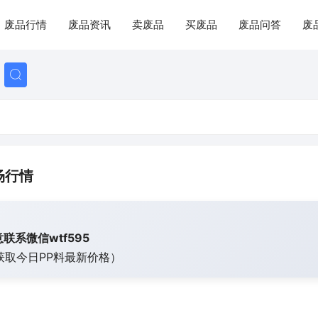
废品行情
废品资讯
卖废品
买废品
废品问答
废
场行情
联系微信wtf595
获取今日
PP料最新价格）