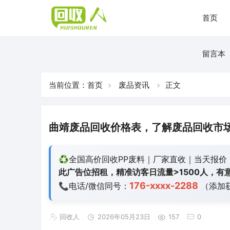
首页
留言本
当前位置：
首页
废品资讯
正文
曲靖废品回收价格表，了解废品回收市
♻️全国高价回收PP废料｜厂家直收｜当天报价
此广告位招租，精准访客日流量>1500人，有意
176-xxxx-2288
📞电话/微信同号：
（添加
回收人
2026年05月23日
157
0