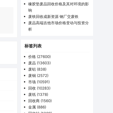
橡胶垫废品回收价格及其对环境的影
响
废铁回收成新资源 钢厂交废铁
废品高端吉他市场价格变动与投资分
析
标签列表
价格
(27600)
废品
(13603)
废铝
(838)
废铜
(2572)
市场
(10591)
回收
(10283)
废纸
(1378)
回收商
(1560)
金属
(886)