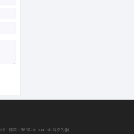
：9500#tom.com(#替换为@)