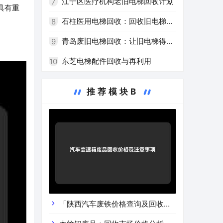
的环保之路
江宁区医疗机构老旧电梯回收计划
7
具有重
石柱医用电梯回收：回收旧电梯，
8
推进绿色医疗
青岛废旧电梯回收：让旧电梯得到
9
高效再利用
东芝电梯配件回收与再利用
10
推荐模块B
「陕西汽车废铁价格查询及回收渠