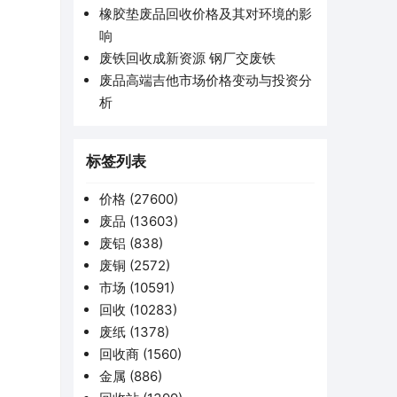
橡胶垫废品回收价格及其对环境的影
响
废铁回收成新资源 钢厂交废铁
废品高端吉他市场价格变动与投资分
析
标签列表
价格
(27600)
废品
(13603)
废铝
(838)
废铜
(2572)
市场
(10591)
回收
(10283)
废纸
(1378)
回收商
(1560)
金属
(886)