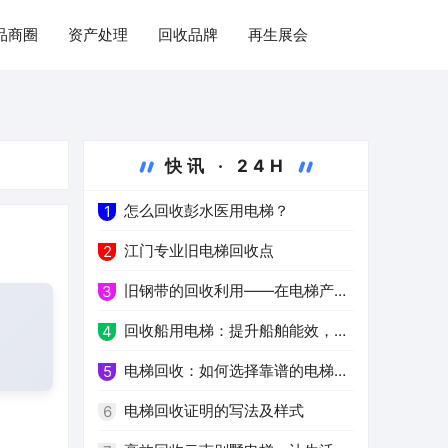
品商圈
资产处理
回收品牌
再生展会
快讯 · 24H
怎么回收彭水医用电梯？
1
江门专业旧电梯回收点
2
旧钢带的回收利用——在电梯产业
3
中的重要作用
回收船用电梯：提升船舶能效，减
4
少能源消耗
电梯回收：如何选择靠谱的电梯回
5
收公司
电梯回收证明的写法及样式
6