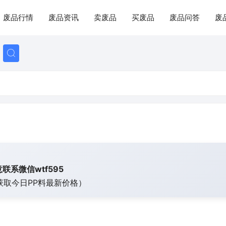
废品行情
废品资讯
卖废品
买废品
废品问答
废
联系微信wtf595
获取今日
PP料最新价格）