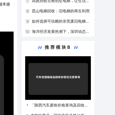
高效回收云南别墅电梯，让生活更
7
越来越
环保
昆山电梯回收：旧电梯的再生利用
8
如何选择可信赖的东莞废旧电梯回
9
收厂家？
海洋经济发展热潮下，深圳动态回
10
收船用电梯受关注
推荐模块B
「陕西汽车废铁价格查询及回收渠