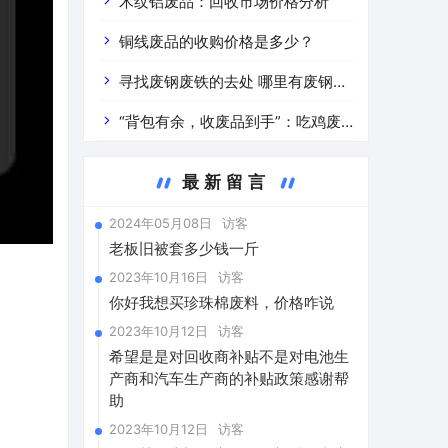
道分析」 陕西车辆废铁价是什么
木纹铝废品：回收市场价格分析
铜线废品的收购价格是多少？
寻找废钢废铁的去处 哪里有废钢废
铁
“背包有余，收废品到手”：吃鸡废
品回收价格查询与分析
最新留言
2024年05月08日
访客
老板旧被套多少钱一斤
2023年10月16日
访客
你好我想买珍珠棉废料，价格咋说
2023年10月12日
访客
希望是是对回收商补贴不是对电池生
产商和汽车生产商的补贴政策感谢帮
助
2023年10月12日
访客