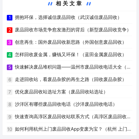
相关文章
拥抱环保，选择诚信废品回收（武汉诚信废品回收）
1
废品回收市场竞争愈发激烈的背后（新型废品回收竞争）
2
创意再生：国外废品回收新思路（外国创意废品回收）
3
怎样回收废金属，赚钱又环保！（蓝田金属废品回收）
4
快速解决废品堆积问题——温州市废品回收电话大全（温
5
州废品回收电话号码）
走进回收站，看废品杂胶的再生之路（回收废品杂胶）
6
优化废品回收站选址方案（废品回收站选址）
7
沙洋区有哪些废品回收电话（沙洋废品回收电话）
8
快速查询高淳区废品回收站联系方式（高淳区废品回收站
9
电话）
如何利用杭州上门废品回收App变废为宝？（杭州 上门回
10