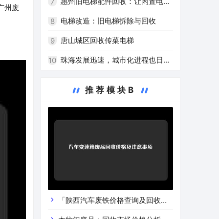
庄安庆电梯回收行业解析
惠州旧电梯配件回收：让闲置电梯
7
广州废
配件再次发挥作用！
电梯改造：旧电梯拆除与回收
8
唐山城区回收传菜电梯
9
珠海发展迅速，城市化进程也日益
10
加快，因此建筑物高度逐年增加，电梯
推荐模块B
也成为安全、便利、快捷的必需品。旧
电梯的淘汰换新已经成为不可避免的趋
势。随着环保意识的逐渐加强，二手电
梯回收也逐渐受到人们的关注。作为一
个网站编辑员，我根据您提供的关键
词，为您撰写一篇关于珠海二手电梯回
「陕西汽车废铁价格查询及回收渠
收的文章。