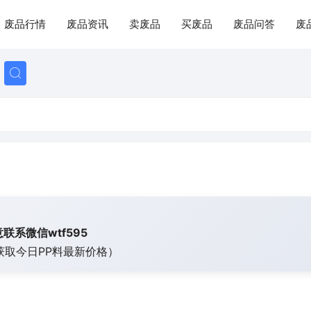
废品行情
废品资讯
卖废品
买废品
废品问答
废
联系微信wtf595
获取今日
PP料最新价格）