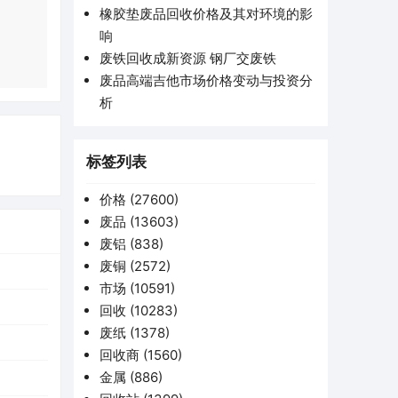
橡胶垫废品回收价格及其对环境的影
响
废铁回收成新资源 钢厂交废铁
废品高端吉他市场价格变动与投资分
析
标签列表
价格
(27600)
废品
(13603)
废铝
(838)
废铜
(2572)
市场
(10591)
回收
(10283)
废纸
(1378)
回收商
(1560)
金属
(886)