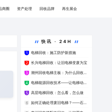
品商圈
资产处理
回收品牌
再生展会
快讯 · 24H
电梯回收：施工防护新措施
1
长兴电梯回收：让旧电梯变废为宝
2
潮州回收电梯主板：为什么回收电
3
脑主板这么重要？
电梯能源回收技术——让电梯动力
4
更绿色
高层电梯回收：怎么看，怎么做
5
如何正确处理废旧电梯？——石家
6