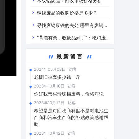
道分析」 陕西车辆废铁价是什么
木纹铝废品：回收市场价格分析
铜线废品的收购价格是多少？
寻找废钢废铁的去处 哪里有废钢废
铁
“背包有余，收废品到手”：吃鸡废
品回收价格查询与分析
最新留言
2024年05月08日
访客
老板旧被套多少钱一斤
2023年10月16日
访客
你好我想买珍珠棉废料，价格咋说
2023年10月12日
访客
希望是是对回收商补贴不是对电池生
产商和汽车生产商的补贴政策感谢帮
。
助
2023年10月12日
访客