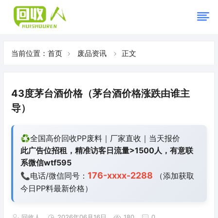
当前位置：
首页
废品资讯
正文
43度茅台酒价格（茅台酒价格涨跌由谁主
导）
♻️全国高价回收PP废料｜厂家直收｜当天报价
此广告位招租，精准访客日流量>1500人，有意联
系微信wtf595
176-xxxx-2288
📞电话/微信同号：
（添加获取
今日
PP料最新价格）
回收人
2026年06月16日
180
0