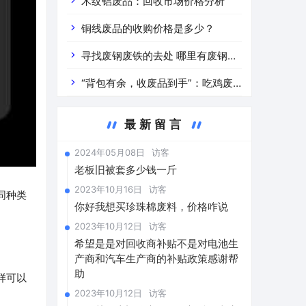
道分析」 陕西车辆废铁价是什么
木纹铝废品：回收市场价格分析
铜线废品的收购价格是多少？
寻找废钢废铁的去处 哪里有废钢废
铁
“背包有余，收废品到手”：吃鸡废
品回收价格查询与分析
最新留言
2024年05月08日
访客
老板旧被套多少钱一斤
2023年10月16日
访客
同种类
你好我想买珍珠棉废料，价格咋说
2023年10月12日
访客
希望是是对回收商补贴不是对电池生
产商和汽车生产商的补贴政策感谢帮
助
样可以
2023年10月12日
访客