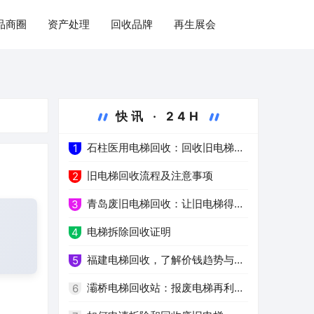
品商圈
资产处理
回收品牌
再生展会
快讯 · 24H
石柱医用电梯回收：回收旧电梯，
1
推进绿色医疗
旧电梯回收流程及注意事项
2
青岛废旧电梯回收：让旧电梯得到
3
高效再利用
电梯拆除回收证明
4
福建电梯回收，了解价钱趋势与注
5
意事项
灞桥电梯回收站：报废电梯再利用
6