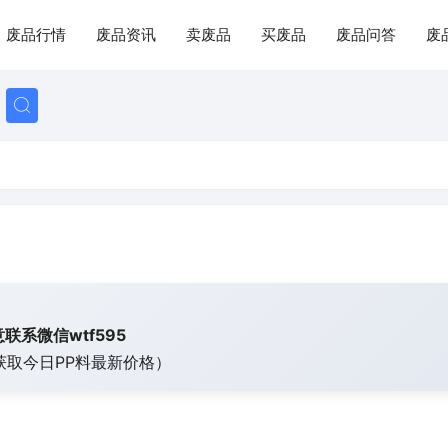
废品行情
废品资讯
卖废品
买废品
废品问答
废
联系微信wtf595
获取今日
PP料最新价格）