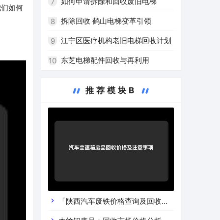
的环保之路
如何申请拆除和回收废旧电梯
7
我们如何
拆除回收 鹤山电梯变革引领
8
江宁区医疗机构老旧电梯回收计划
9
东芝电梯配件回收与再利用
10
推荐模块B
「陕西汽车废铁价格查询及回收渠