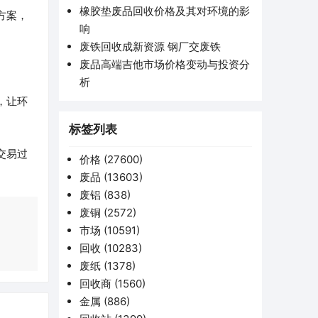
橡胶垫废品回收价格及其对环境的影
方案，
响
废铁回收成新资源 钢厂交废铁
废品高端吉他市场价格变动与投资分
析
，让环
标签列表
交易过
价格
(27600)
废品
(13603)
废铝
(838)
废铜
(2572)
市场
(10591)
回收
(10283)
废纸
(1378)
回收商
(1560)
金属
(886)