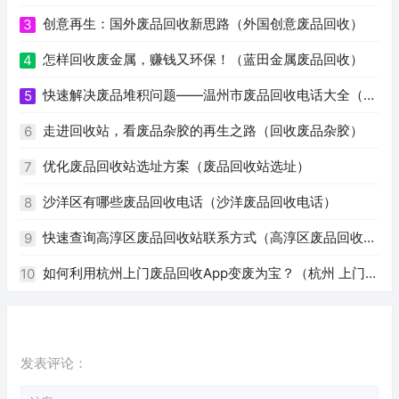
创意再生：国外废品回收新思路（外国创意废品回收）
3
怎样回收废金属，赚钱又环保！（蓝田金属废品回收）
4
快速解决废品堆积问题——温州市废品回收电话大全（温
5
州废品回收电话号码）
走进回收站，看废品杂胶的再生之路（回收废品杂胶）
6
优化废品回收站选址方案（废品回收站选址）
7
沙洋区有哪些废品回收电话（沙洋废品回收电话）
8
快速查询高淳区废品回收站联系方式（高淳区废品回收站
9
电话）
如何利用杭州上门废品回收App变废为宝？（杭州 上门回
10
收废品app）
发表评论：