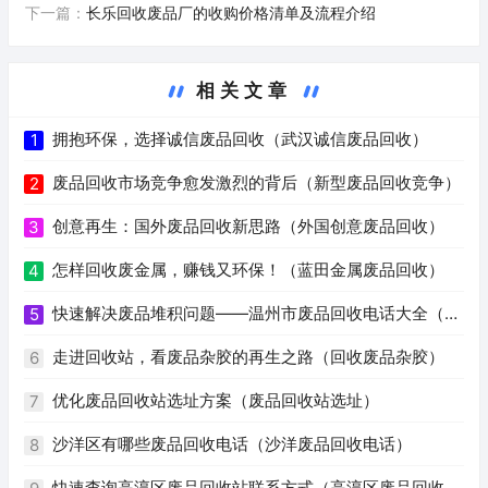
下一篇：
长乐回收废品厂的收购价格清单及流程介绍
相关文章
拥抱环保，选择诚信废品回收（武汉诚信废品回收）
1
废品回收市场竞争愈发激烈的背后（新型废品回收竞争）
2
创意再生：国外废品回收新思路（外国创意废品回收）
3
怎样回收废金属，赚钱又环保！（蓝田金属废品回收）
4
快速解决废品堆积问题——温州市废品回收电话大全（温
5
州废品回收电话号码）
走进回收站，看废品杂胶的再生之路（回收废品杂胶）
6
优化废品回收站选址方案（废品回收站选址）
7
沙洋区有哪些废品回收电话（沙洋废品回收电话）
8
快速查询高淳区废品回收站联系方式（高淳区废品回收站