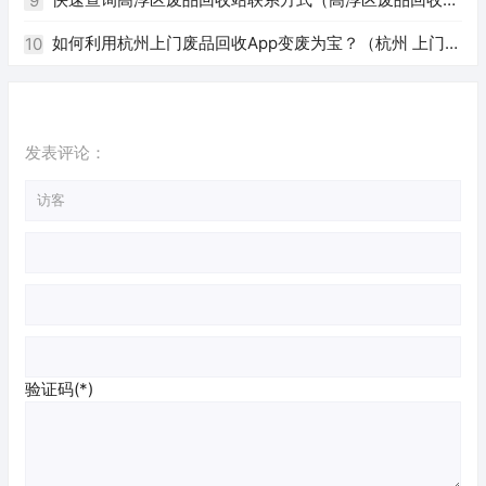
9
电话）
如何利用杭州上门废品回收App变废为宝？（杭州 上门回
10
收废品app）
发表评论：
验证码(*)