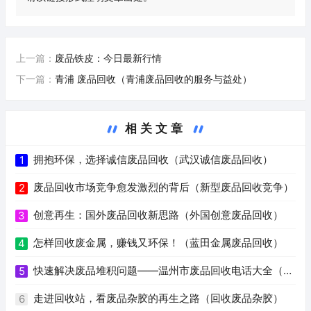
上一篇：
废品铁皮：今日最新行情
下一篇：
青浦 废品回收（青浦废品回收的服务与益处）
相关文章
拥抱环保，选择诚信废品回收（武汉诚信废品回收）
1
废品回收市场竞争愈发激烈的背后（新型废品回收竞争）
2
创意再生：国外废品回收新思路（外国创意废品回收）
3
怎样回收废金属，赚钱又环保！（蓝田金属废品回收）
4
快速解决废品堆积问题——温州市废品回收电话大全（温
5
州废品回收电话号码）
走进回收站，看废品杂胶的再生之路（回收废品杂胶）
6