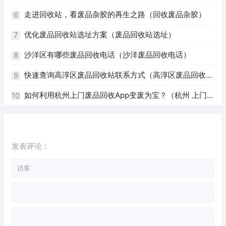
州废品回收电话号码）
走进回收站，看废品杂胶的再生之路（回收废品杂胶）
6
优化废品回收站选址方案（废品回收站选址）
7
沙洋区有哪些废品回收电话（沙洋废品回收电话）
8
快速查询高淳区废品回收站联系方式（高淳区废品回收站
9
电话）
如何利用杭州上门废品回收App变废为宝？（杭州 上门回
10
收废品app）
发表评论：