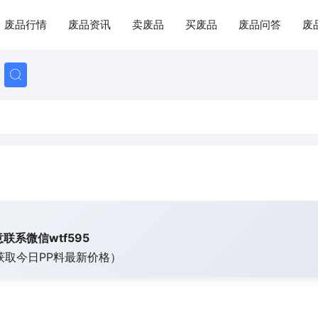
废品行情
废品资讯
卖废品
买废品
废品问答
废
联系微信wtf595
获取今日
PP料最新价格）