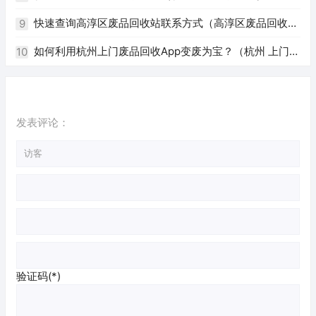
快速查询高淳区废品回收站联系方式（高淳区废品回收站
9
电话）
如何利用杭州上门废品回收App变废为宝？（杭州 上门回
10
收废品app）
发表评论：
验证码(*)