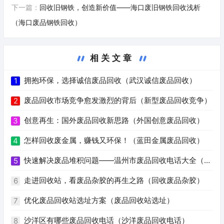
下一篇：
回收旧钢铁，创造新价值——海口废旧钢铁回收浅析
（海口废品钢铁回收）
相关文章
拥抱环保，选择诚信废品回收（武汉诚信废品回收）
1
废品回收市场竞争愈发激烈的背后（新型废品回收竞争）
2
创意再生：国外废品回收新思路（外国创意废品回收）
3
怎样回收废金属，赚钱又环保！（蓝田金属废品回收）
4
快速解决废品堆积问题——温州市废品回收电话大全（温
5
州废品回收电话号码）
走进回收站，看废品杂胶的再生之路（回收废品杂胶）
6
优化废品回收站选址方案（废品回收站选址）
7
沙洋区有哪些废品回收电话（沙洋废品回收电话）
8