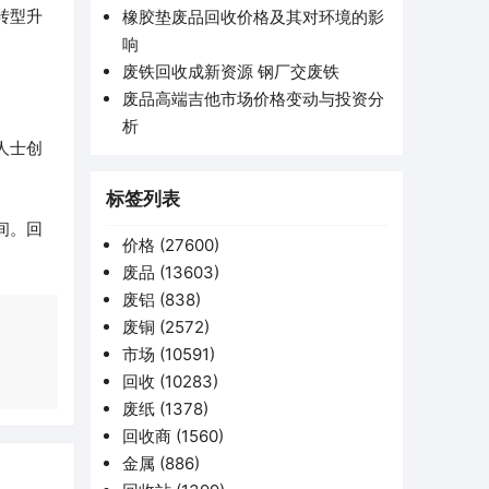
转型升
橡胶垫废品回收价格及其对环境的影
响
废铁回收成新资源 钢厂交废铁
废品高端吉他市场价格变动与投资分
析
人士创
标签列表
间。回
价格
(27600)
废品
(13603)
废铝
(838)
废铜
(2572)
市场
(10591)
回收
(10283)
废纸
(1378)
回收商
(1560)
金属
(886)