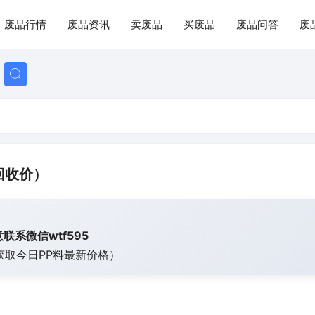
废品行情
废品资讯
卖废品
买废品
废品问答
废
回收价）
联系微信wtf595
获取今日
PP料最新价格）