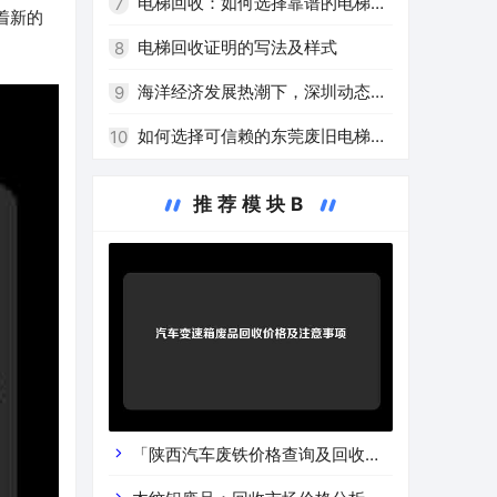
电梯回收：如何选择靠谱的电梯回
7
着新的
收公司
电梯回收证明的写法及样式
8
海洋经济发展热潮下，深圳动态回
9
收船用电梯受关注
如何选择可信赖的东莞废旧电梯回
10
收厂家？
推荐模块B
「陕西汽车废铁价格查询及回收渠