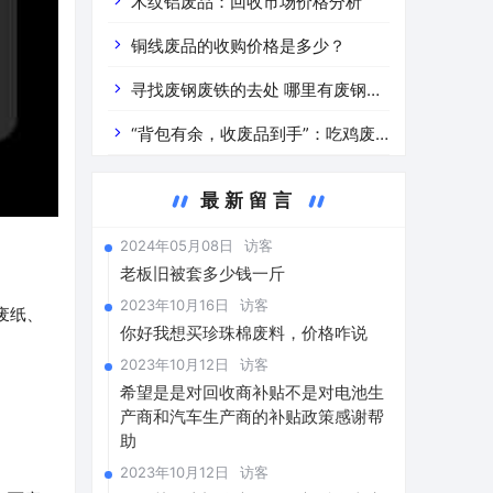
道分析」 陕西车辆废铁价是什么
木纹铝废品：回收市场价格分析
铜线废品的收购价格是多少？
寻找废钢废铁的去处 哪里有废钢废
铁
“背包有余，收废品到手”：吃鸡废
品回收价格查询与分析
最新留言
2024年05月08日
访客
老板旧被套多少钱一斤
2023年10月16日
访客
废纸、
你好我想买珍珠棉废料，价格咋说
2023年10月12日
访客
希望是是对回收商补贴不是对电池生
产商和汽车生产商的补贴政策感谢帮
助
2023年10月12日
访客