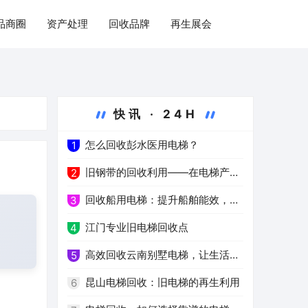
品商圈
资产处理
回收品牌
再生展会
快讯 · 24H
怎么回收彭水医用电梯？
1
旧钢带的回收利用——在电梯产业
2
中的重要作用
回收船用电梯：提升船舶能效，减
3
少能源消耗
江门专业旧电梯回收点
4
高效回收云南别墅电梯，让生活更
5
环保
昆山电梯回收：旧电梯的再生利用
6